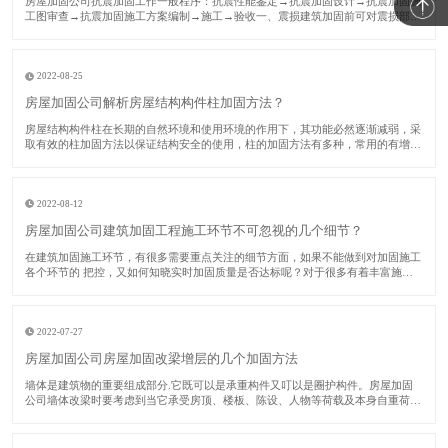
​房屋加固公司抗震加固工作一般程序：抗震性能鉴定→抗震加固设计→抗震加固施
工图审查→抗震加固施工方案编制→施工→验收一、震损建筑加固前可对震损部
位、构件采用如下方法修复：对裂缝视其宽度大小进行修复或灌浆处理；对受压破
坏部分的砌体或混凝土进行替换；对拉断或受压屈服的受压钢筋，用等截面等强度
的新钢筋替换
2022-08-25
房屋加固公司解析房屋结构构件柱加固方法？
​房屋结构构件柱在长期的自然环境和使用环境的作用下，其功能必然逐渐减弱，采
取有效的柱加固方法以保证结构安全的使用，柱的加固方法有多种，常用的有增大
截面法、预应力法、外包钢法、卸除外载法和增加支撑法等。下面房屋加固公司对
各种柱加固方法分别加以阐述。​一、增大截面柱加固法该法又称为外包混凝土加固
法。由于
2022-08-12
房屋加固公司建筑加固工程施工环节不可忽视的几个细节？
​在建筑加固施工环节，有很多需要重点关注的细节方面，如果不能做到对加固施工
各个环节的 把控，又如何知晓实时加固质量是否达标呢？对于很多有着丰富施工
经验的施工单位而言，这些加固单位中的核心技术人员数量占比较多，在实际进行
建筑加固施工时，他们会关注多个环节，力求 加固质量能够 达标。接下来的时
间，房屋加
2022-07-27
房屋加固公司房屋加固改梁增层的几个加固方法
​墙体是建筑物的重要组成部分.它既可以是承重构件又叮以是圈护构件。房屋加固
公司墙体改梁时要考虑到当它承受房顶、楼板、陈设、人物等荷载及本身自重荷
毅.并将这些荷载传递给基础时，它是承重构件.当它担当梢风遮雨、保沮隔热、防
火安 全、防止噪音的作用.并按照功能使用上、审美心理上的要求合理划分建筑内
部寮间时