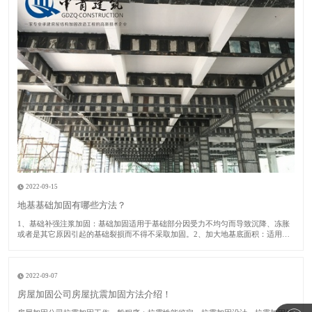
2022-09-15
地基基础加固有哪些方法？
1​、基础补强注浆加固：基础加固适用于基础部分因受力不均匀而导致沉降、冻胀
或者是其它原因引起的基础裂损而不得不采取加固。2、加大地基底面积：适用于
建筑房屋的地基承载力或者基础底面积尺寸不满足设计要求的时候采取此加固方
法。​3、锚杆静压桩：适用于淤泥、淤泥质土、粘性土、粉土或者人工填土的地基
土加固及矫
2022-09-07
房屋加固公司房屋抗震加固方法介绍！