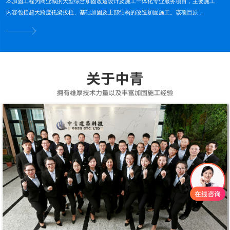
本加固工程为商业城的大型综合加固改造设计及施工一体化专业服务项目，主要施工
内容包括超大跨度托梁拔柱、基础加固及上部结构的改造加固施工。该项目原...