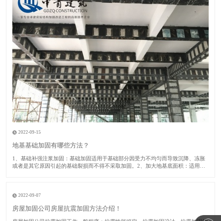
2022-09-15
地基基础加固有哪些方法？
1​、基础补强注浆加固：基础加固适用于基础部分因受力不均匀而导致沉降、冻胀
或者是其它原因引起的基础裂损而不得不采取加固。2、加大地基底面积：适用于
建筑房屋的地基承载力或者基础底面积尺寸不满足设计要求的时候采取此加固方
法。​3、锚杆静压桩：适用于淤泥、淤泥质土、粘性土、粉土或者人工填土的地基
土加固及矫
2022-09-07
房屋加固公司房屋抗震加固方法介绍！