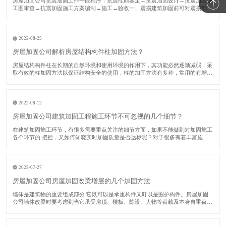
​房屋加固公司抗震加固工作一般程序：抗震性能鉴定→抗震加固设计→抗震加固施
工图审查→抗震加固施工方案编制→施工→验收一、震损建筑加固前可对震损部
位、构件采用如下方法修复：对裂缝视其宽度大小进行修复或灌浆处理；对受压破
坏部分的砌体或混凝土进行替换；对拉断或受压屈服的受压钢筋，用等截面等强度
的新钢筋替换
2022-08-25
房屋加固公司解析房屋结构构件柱加固方法？
​房屋结构构件柱在长期的自然环境和使用环境的作用下，其功能必然逐渐减弱，采
取有效的柱加固方法以保证结构安全的使用，柱的加固方法有多种，常用的有增大
截面法、预应力法、外包钢法、卸除外载法和增加支撑法等。下面房屋加固公司对
各种柱加固方法分别加以阐述。​一、增大截面柱加固法该法又称为外包混凝土加固
法。由于
2022-08-12
房屋加固公司建筑加固工程施工环节不可忽视的几个细节？
​在建筑加固施工环节，有很多需要重点关注的细节方面，如果不能做到对加固施工
各个环节的 把控，又如何知晓实时加固质量是否达标呢？对于很多有着丰富施工
经验的施工单位而言，这些加固单位中的核心技术人员数量占比较多，在实际进行
建筑加固施工时，他们会关注多个环节，力求 加固质量能够 达标。接下来的时
间，房屋加
2022-07-27
房屋加固公司房屋加固改梁增层的几个加固方法
​墙体是建筑物的重要组成部分.它既可以是承重构件又叮以是圈护构件。房屋加固
公司墙体改梁时要考虑到当它承受房顶、楼板、陈设、人物等荷载及本身自重荷
毅.并将这些荷载传递给基础时，它是承重构件.当它担当梢风遮雨、保沮隔热、防
火安 全、防止噪音的作用.并按照功能使用上、审美心理上的要求合理划分建筑内
部寮间时