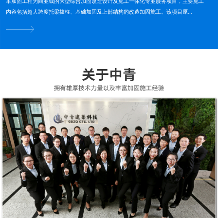
本加固工程为商业城的大型综合加固改造设计及施工一体化专业服务项目，主要施工
内容包括超大跨度托梁拔柱、基础加固及上部结构的改造加固施工。该项目原...