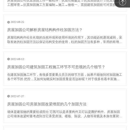
​房屋加固公司抗震加固工作一般程序：抗震性能鉴定→抗震加固设计→抗震加固施
工图审查→抗震加固施工方案编制→施工→验收一、震损建筑加固前可对震损部
位、构件采用如下方法修复：对裂缝视其宽度大小进行修复或灌浆处理；对受压破
坏部分的砌体或混凝土进行替换；对拉断或受压屈服的受压钢筋，用等截面等强度
的新钢筋替换
2022-08-25
房屋加固公司解析房屋结构构件柱加固方法？
​房屋结构构件柱在长期的自然环境和使用环境的作用下，其功能必然逐渐减弱，采
取有效的柱加固方法以保证结构安全的使用，柱的加固方法有多种，常用的有增大
截面法、预应力法、外包钢法、卸除外载法和增加支撑法等。下面房屋加固公司对
各种柱加固方法分别加以阐述。​一、增大截面柱加固法该法又称为外包混凝土加固
法。由于
2022-08-12
房屋加固公司建筑加固工程施工环节不可忽视的几个细节？
​在建筑加固施工环节，有很多需要重点关注的细节方面，如果不能做到对加固施工
各个环节的 把控，又如何知晓实时加固质量是否达标呢？对于很多有着丰富施工
经验的施工单位而言，这些加固单位中的核心技术人员数量占比较多，在实际进行
建筑加固施工时，他们会关注多个环节，力求 加固质量能够 达标。接下来的时
间，房屋加
2022-07-27
房屋加固公司房屋加固改梁增层的几个加固方法
​墙体是建筑物的重要组成部分.它既可以是承重构件又叮以是圈护构件。房屋加固
公司墙体改梁时要考虑到当它承受房顶、楼板、陈设、人物等荷载及本身自重荷
毅.并将这些荷载传递给基础时，它是承重构件.当它担当梢风遮雨、保沮隔热、防
火安 全、防止噪音的作用.并按照功能使用上、审美心理上的要求合理划分建筑内
部寮间时