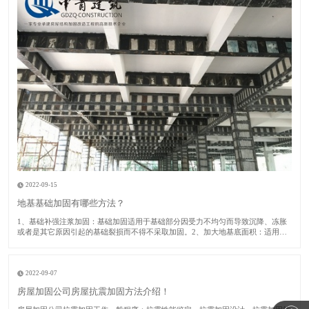
2022-09-15
地基基础加固有哪些方法？
1​、基础补强注浆加固：基础加固适用于基础部分因受力不均匀而导致沉降、冻胀
或者是其它原因引起的基础裂损而不得不采取加固。2、加大地基底面积：适用于
建筑房屋的地基承载力或者基础底面积尺寸不满足设计要求的时候采取此加固方
法。​3、锚杆静压桩：适用于淤泥、淤泥质土、粘性土、粉土或者人工填土的地基
土加固及矫
2022-09-07
房屋加固公司房屋抗震加固方法介绍！