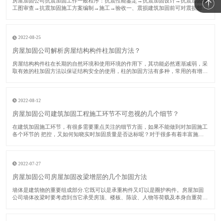
​房屋加固公司抗震加固工作一般程序：抗震性能鉴定→抗震加固设计→抗震加固施
工图审查→抗震加固施工方案编制→施工→验收一、震损建筑加固前可对震损部
位、构件采用如下方法修复：对裂缝视其宽度大小进行修复或灌浆处理；对受压破
坏部分的砌体或混凝土进行替换；对拉断或受压屈服的受压钢筋，用等截面等强度
的新钢筋替换
2022-08-25
房屋加固公司解析房屋结构构件柱加固方法？
​房屋结构构件柱在长期的自然环境和使用环境的作用下，其功能必然逐渐减弱，采
取有效的柱加固方法以保证结构安全的使用，柱的加固方法有多种，常用的有增大
截面法、预应力法、外包钢法、卸除外载法和增加支撑法等。下面房屋加固公司对
各种柱加固方法分别加以阐述。​一、增大截面柱加固法该法又称为外包混凝土加固
法。由于
2022-08-12
房屋加固公司建筑加固工程施工环节不可忽视的几个细节？
​在建筑加固施工环节，有很多需要重点关注的细节方面，如果不能做到对加固施工
各个环节的 把控，又如何知晓实时加固质量是否达标呢？对于很多有着丰富施工
经验的施工单位而言，这些加固单位中的核心技术人员数量占比较多，在实际进行
建筑加固施工时，他们会关注多个环节，力求 加固质量能够 达标。接下来的时
间，房屋加
2022-07-27
房屋加固公司房屋加固改梁增层的几个加固方法
​墙体是建筑物的重要组成部分.它既可以是承重构件又叮以是圈护构件。房屋加固
公司墙体改梁时要考虑到当它承受房顶、楼板、陈设、人物等荷载及本身自重荷
毅.并将这些荷载传递给基础时，它是承重构件.当它担当梢风遮雨、保沮隔热、防
火安 全、防止噪音的作用.并按照功能使用上、审美心理上的要求合理划分建筑内
部寮间时