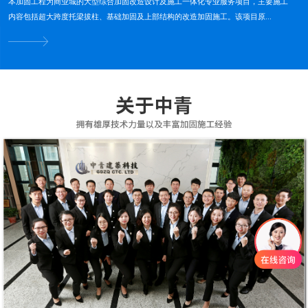
本加固工程为商业城的大型综合加固改造设计及施工一体化专业服务项目，主要施工
内容包括超大跨度托梁拔柱、基础加固及上部结构的改造加固施工。该项目原...