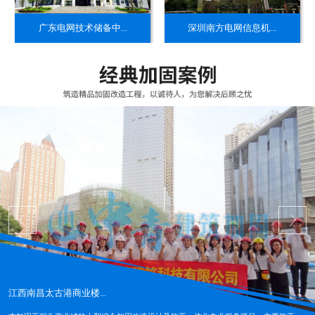
​广东电网技术储备中...
​深圳南方电网信息机...
江西南昌太古港商业楼...