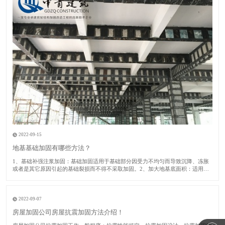
2022-09-15
地基基础加固有哪些方法？
1​、基础补强注浆加固：基础加固适用于基础部分因受力不均匀而导致沉降、冻胀
或者是其它原因引起的基础裂损而不得不采取加固。2、加大地基底面积：适用于
建筑房屋的地基承载力或者基础底面积尺寸不满足设计要求的时候采取此加固方
法。​3、锚杆静压桩：适用于淤泥、淤泥质土、粘性土、粉土或者人工填土的地基
土加固及矫
2022-09-07
房屋加固公司房屋抗震加固方法介绍！