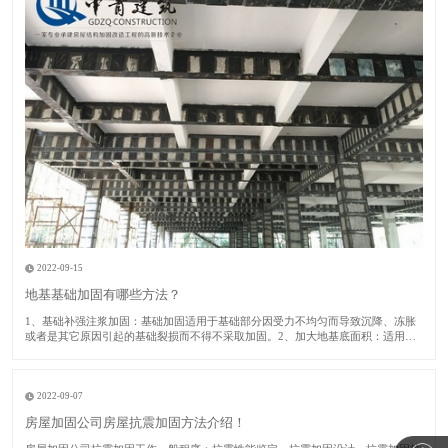
2022-09-15
地基基础加固有哪些方法？
1​、基础补强注浆加固：基础加固适用于基础部分因受力不均匀而导致沉降、冻胀
或者是其它原因引起的基础裂损而不得不采取加固。2、加大地基底面积：适用于
建筑房屋的地基承载力或者基础底面积尺寸不满足设计要求的时候采取此加固方
法。​3、锚杆静压桩：适用于淤泥、淤泥质土、粘性土、粉土或者人工填土的地基
土加固及矫
2022-09-07
房屋加固公司房屋抗震加固方法介绍！