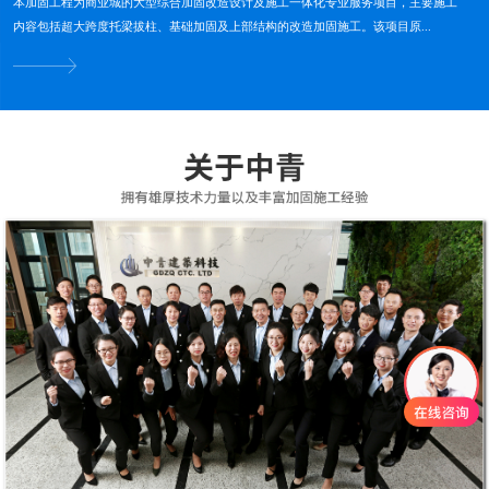
本加固工程为商业城的大型综合加固改造设计及施工一体化专业服务项目，主要施工
内容包括超大跨度托梁拔柱、基础加固及上部结构的改造加固施工。该项目原...