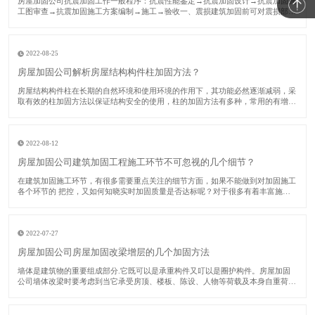
​房屋加固公司抗震加固工作一般程序：抗震性能鉴定→抗震加固设计→抗震加固施
工图审查→抗震加固施工方案编制→施工→验收一、震损建筑加固前可对震损部
位、构件采用如下方法修复：对裂缝视其宽度大小进行修复或灌浆处理；对受压破
坏部分的砌体或混凝土进行替换；对拉断或受压屈服的受压钢筋，用等截面等强度
的新钢筋替换
2022-08-25
房屋加固公司解析房屋结构构件柱加固方法？
​房屋结构构件柱在长期的自然环境和使用环境的作用下，其功能必然逐渐减弱，采
取有效的柱加固方法以保证结构安全的使用，柱的加固方法有多种，常用的有增大
截面法、预应力法、外包钢法、卸除外载法和增加支撑法等。下面房屋加固公司对
各种柱加固方法分别加以阐述。​一、增大截面柱加固法该法又称为外包混凝土加固
法。由于
2022-08-12
房屋加固公司建筑加固工程施工环节不可忽视的几个细节？
​在建筑加固施工环节，有很多需要重点关注的细节方面，如果不能做到对加固施工
各个环节的 把控，又如何知晓实时加固质量是否达标呢？对于很多有着丰富施工
经验的施工单位而言，这些加固单位中的核心技术人员数量占比较多，在实际进行
建筑加固施工时，他们会关注多个环节，力求 加固质量能够 达标。接下来的时
间，房屋加
2022-07-27
房屋加固公司房屋加固改梁增层的几个加固方法
​墙体是建筑物的重要组成部分.它既可以是承重构件又叮以是圈护构件。房屋加固
公司墙体改梁时要考虑到当它承受房顶、楼板、陈设、人物等荷载及本身自重荷
毅.并将这些荷载传递给基础时，它是承重构件.当它担当梢风遮雨、保沮隔热、防
火安 全、防止噪音的作用.并按照功能使用上、审美心理上的要求合理划分建筑内
部寮间时