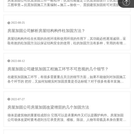
​房屋加固公司抗震加固工作一般程序：抗震性能鉴定→抗震加固设计→抗震加固施
工图审查→抗震加固施工方案编制→施工→验收一、震损建筑加固前可对震损部
位、构件采用如下方法修复：对裂缝视其宽度大小进行修复或灌浆处理；对受压破
坏部分的砌体或混凝土进行替换；对拉断或受压屈服的受压钢筋，用等截面等强度
的新钢筋替换
2022-08-25
房屋加固公司解析房屋结构构件柱加固方法？
​房屋结构构件柱在长期的自然环境和使用环境的作用下，其功能必然逐渐减弱，采
取有效的柱加固方法以保证结构安全的使用，柱的加固方法有多种，常用的有增大
截面法、预应力法、外包钢法、卸除外载法和增加支撑法等。下面房屋加固公司对
各种柱加固方法分别加以阐述。​一、增大截面柱加固法该法又称为外包混凝土加固
法。由于
2022-08-12
房屋加固公司建筑加固工程施工环节不可忽视的几个细节？
​在建筑加固施工环节，有很多需要重点关注的细节方面，如果不能做到对加固施工
各个环节的 把控，又如何知晓实时加固质量是否达标呢？对于很多有着丰富施工
经验的施工单位而言，这些加固单位中的核心技术人员数量占比较多，在实际进行
建筑加固施工时，他们会关注多个环节，力求 加固质量能够 达标。接下来的时
间，房屋加
2022-07-27
房屋加固公司房屋加固改梁增层的几个加固方法
​墙体是建筑物的重要组成部分.它既可以是承重构件又叮以是圈护构件。房屋加固
公司墙体改梁时要考虑到当它承受房顶、楼板、陈设、人物等荷载及本身自重荷
毅.并将这些荷载传递给基础时，它是承重构件.当它担当梢风遮雨、保沮隔热、防
火安 全、防止噪音的作用.并按照功能使用上、审美心理上的要求合理划分建筑内
部寮间时