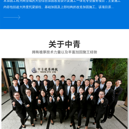
本加固工程为商业城的大型综合加固改造设计及施工一体化专业服务项目，主要施工
内容包括超大跨度托梁拔柱、基础加固及上部结构的改造加固施工。该项目原...