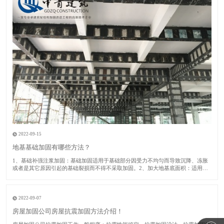
2022-09-15
地基基础加固有哪些方法？
1​、基础补强注浆加固：基础加固适用于基础部分因受力不均匀而导致沉降、冻胀
或者是其它原因引起的基础裂损而不得不采取加固。2、加大地基底面积：适用于
建筑房屋的地基承载力或者基础底面积尺寸不满足设计要求的时候采取此加固方
法。​3、锚杆静压桩：适用于淤泥、淤泥质土、粘性土、粉土或者人工填土的地基
土加固及矫
2022-09-07
房屋加固公司房屋抗震加固方法介绍！