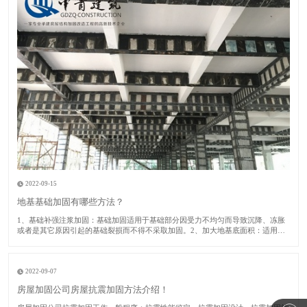
2022-09-15
地基基础加固有哪些方法？
1​、基础补强注浆加固：基础加固适用于基础部分因受力不均匀而导致沉降、冻胀
或者是其它原因引起的基础裂损而不得不采取加固。2、加大地基底面积：适用于
建筑房屋的地基承载力或者基础底面积尺寸不满足设计要求的时候采取此加固方
法。​3、锚杆静压桩：适用于淤泥、淤泥质土、粘性土、粉土或者人工填土的地基
土加固及矫
2022-09-07
房屋加固公司房屋抗震加固方法介绍！