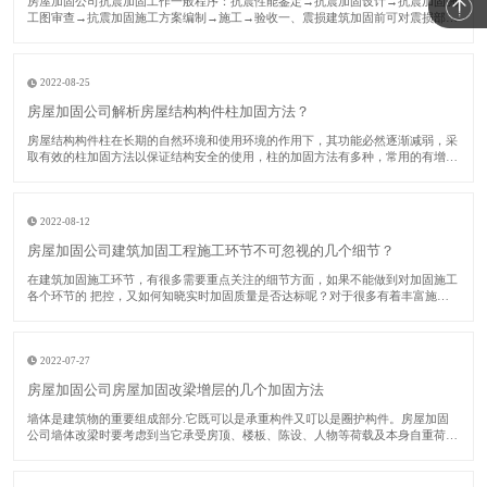
​房屋加固公司抗震加固工作一般程序：抗震性能鉴定→抗震加固设计→抗震加固施
工图审查→抗震加固施工方案编制→施工→验收一、震损建筑加固前可对震损部
位、构件采用如下方法修复：对裂缝视其宽度大小进行修复或灌浆处理；对受压破
坏部分的砌体或混凝土进行替换；对拉断或受压屈服的受压钢筋，用等截面等强度
的新钢筋替换
2022-08-25
房屋加固公司解析房屋结构构件柱加固方法？
​房屋结构构件柱在长期的自然环境和使用环境的作用下，其功能必然逐渐减弱，采
取有效的柱加固方法以保证结构安全的使用，柱的加固方法有多种，常用的有增大
截面法、预应力法、外包钢法、卸除外载法和增加支撑法等。下面房屋加固公司对
各种柱加固方法分别加以阐述。​一、增大截面柱加固法该法又称为外包混凝土加固
法。由于
2022-08-12
房屋加固公司建筑加固工程施工环节不可忽视的几个细节？
​在建筑加固施工环节，有很多需要重点关注的细节方面，如果不能做到对加固施工
各个环节的 把控，又如何知晓实时加固质量是否达标呢？对于很多有着丰富施工
经验的施工单位而言，这些加固单位中的核心技术人员数量占比较多，在实际进行
建筑加固施工时，他们会关注多个环节，力求 加固质量能够 达标。接下来的时
间，房屋加
2022-07-27
房屋加固公司房屋加固改梁增层的几个加固方法
​墙体是建筑物的重要组成部分.它既可以是承重构件又叮以是圈护构件。房屋加固
公司墙体改梁时要考虑到当它承受房顶、楼板、陈设、人物等荷载及本身自重荷
毅.并将这些荷载传递给基础时，它是承重构件.当它担当梢风遮雨、保沮隔热、防
火安 全、防止噪音的作用.并按照功能使用上、审美心理上的要求合理划分建筑内
部寮间时