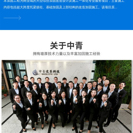
本加固工程为商业城的大型综合加固改造设计及施工一体化专业服务项目，主要施工
内容包括超大跨度托梁拔柱、基础加固及上部结构的改造加固施工。该项目原...