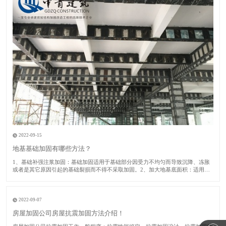
2022-09-15
地基基础加固有哪些方法？
1​、基础补强注浆加固：基础加固适用于基础部分因受力不均匀而导致沉降、冻胀
或者是其它原因引起的基础裂损而不得不采取加固。2、加大地基底面积：适用于
建筑房屋的地基承载力或者基础底面积尺寸不满足设计要求的时候采取此加固方
法。​3、锚杆静压桩：适用于淤泥、淤泥质土、粘性土、粉土或者人工填土的地基
土加固及矫
2022-09-07
房屋加固公司房屋抗震加固方法介绍！