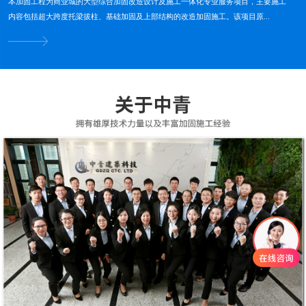
本加固工程为商业城的大型综合加固改造设计及施工一体化专业服务项目，主要施工
内容包括超大跨度托梁拔柱、基础加固及上部结构的改造加固施工。该项目原...