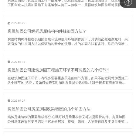
​房屋加固公司抗震加固工作一般程序：抗震性能鉴定→抗震加固设计→抗震加固施
工图审查→抗震加固施工方案编制→施工→验收一、震损建筑加固前可对震损部
位、构件采用如下方法修复：对裂缝视其宽度大小进行修复或灌浆处理；对受压破
坏部分的砌体或混凝土进行替换；对拉断或受压屈服的受压钢筋，用等截面等强度
的新钢筋替换
2022-08-25
房屋加固公司解析房屋结构构件柱加固方法？
​房屋结构构件柱在长期的自然环境和使用环境的作用下，其功能必然逐渐减弱，采
取有效的柱加固方法以保证结构安全的使用，柱的加固方法有多种，常用的有增大
截面法、预应力法、外包钢法、卸除外载法和增加支撑法等。下面房屋加固公司对
各种柱加固方法分别加以阐述。​一、增大截面柱加固法该法又称为外包混凝土加固
法。由于
2022-08-12
房屋加固公司建筑加固工程施工环节不可忽视的几个细节？
​在建筑加固施工环节，有很多需要重点关注的细节方面，如果不能做到对加固施工
各个环节的 把控，又如何知晓实时加固质量是否达标呢？对于很多有着丰富施工
经验的施工单位而言，这些加固单位中的核心技术人员数量占比较多，在实际进行
建筑加固施工时，他们会关注多个环节，力求 加固质量能够 达标。接下来的时
间，房屋加
2022-07-27
房屋加固公司房屋加固改梁增层的几个加固方法
​墙体是建筑物的重要组成部分.它既可以是承重构件又叮以是圈护构件。房屋加固
公司墙体改梁时要考虑到当它承受房顶、楼板、陈设、人物等荷载及本身自重荷
毅.并将这些荷载传递给基础时，它是承重构件.当它担当梢风遮雨、保沮隔热、防
火安 全、防止噪音的作用.并按照功能使用上、审美心理上的要求合理划分建筑内
部寮间时