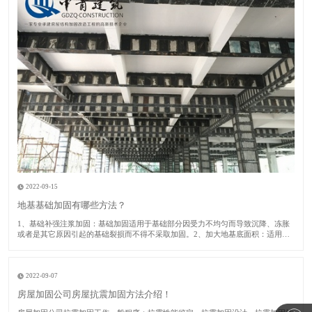
2022-09-15
地基基础加固有哪些方法？
1​、基础补强注浆加固：基础加固适用于基础部分因受力不均匀而导致沉降、冻胀
或者是其它原因引起的基础裂损而不得不采取加固。2、加大地基底面积：适用于
建筑房屋的地基承载力或者基础底面积尺寸不满足设计要求的时候采取此加固方
法。​3、锚杆静压桩：适用于淤泥、淤泥质土、粘性土、粉土或者人工填土的地基
土加固及矫
2022-09-07
房屋加固公司房屋抗震加固方法介绍！