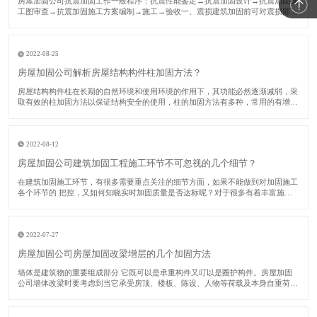
​房屋加固公司抗震加固工作一般程序：抗震性能鉴定→抗震加固设计→抗震加固施
工图审查→抗震加固施工方案编制→施工→验收一、震损建筑加固前可对震损部
位、构件采用如下方法修复：对裂缝视其宽度大小进行修复或灌浆处理；对受压破
坏部分的砌体或混凝土进行替换；对拉断或受压屈服的受压钢筋，用等截面等强度
的新钢筋替换
2022-08-25
房屋加固公司解析房屋结构构件柱加固方法？
​房屋结构构件柱在长期的自然环境和使用环境的作用下，其功能必然逐渐减弱，采
取有效的柱加固方法以保证结构安全的使用，柱的加固方法有多种，常用的有增大
截面法、预应力法、外包钢法、卸除外载法和增加支撑法等。下面房屋加固公司对
各种柱加固方法分别加以阐述。​一、增大截面柱加固法该法又称为外包混凝土加固
法。由于
2022-08-12
房屋加固公司建筑加固工程施工环节不可忽视的几个细节？
​在建筑加固施工环节，有很多需要重点关注的细节方面，如果不能做到对加固施工
各个环节的 把控，又如何知晓实时加固质量是否达标呢？对于很多有着丰富施工
经验的施工单位而言，这些加固单位中的核心技术人员数量占比较多，在实际进行
建筑加固施工时，他们会关注多个环节，力求 加固质量能够 达标。接下来的时
间，房屋加
2022-07-27
房屋加固公司房屋加固改梁增层的几个加固方法
​墙体是建筑物的重要组成部分.它既可以是承重构件又叮以是圈护构件。房屋加固
公司墙体改梁时要考虑到当它承受房顶、楼板、陈设、人物等荷载及本身自重荷
毅.并将这些荷载传递给基础时，它是承重构件.当它担当梢风遮雨、保沮隔热、防
火安 全、防止噪音的作用.并按照功能使用上、审美心理上的要求合理划分建筑内
部寮间时