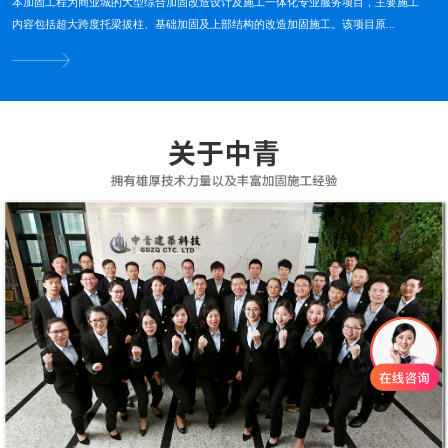
本加固工程为商业城的大型综合加固改造设计及施工一体化专业服务项目，主要施工
内容包括超大跨度托梁拔柱、基础加固及上部结构的改造加固施工。该项目原...