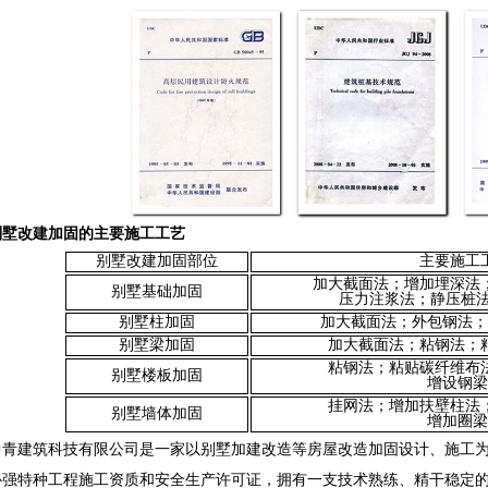
别墅改建加固的主要施工工艺
别墅改建加固部位
主要施工
加大截面法；增加埋深法
别墅基础加固
压力注浆法；静压桩
别墅柱加固
加大截面法；外包钢法；
别墅梁加固
加大截面法；粘钢法；
粘钢法；粘贴碳纤维布
别墅楼板加固
增设钢梁
挂网法；增加扶壁柱法
别墅墙体加固
增加圈梁
中青建筑科技有限公司是一家以别墅
加建
改造等房屋改造加固设计、施工
补强特种工程施工资质和安全生产许可证，拥有一支技术熟练、精干稳定