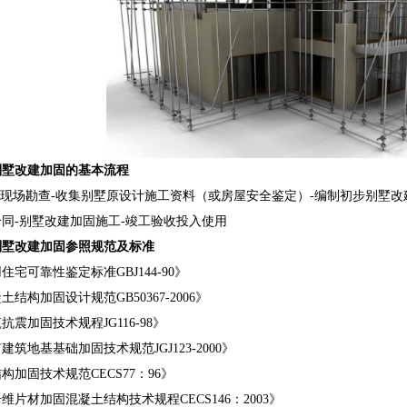
别墅改建加固的基本流程
现场勘查
-收集别墅原设计施工资料（或房屋
安全鉴定）
-编制初步别墅改
同-别墅改建加固施工-竣工验收投入使用
别墅改建加固参照规范及标准
用住宅
可靠性鉴定标准
GBJ144-90》
凝土结构加固设计规范
GB50367-2006》
筑抗震加固技术规程
JG116-98》
有建筑地基基础加固技术规范
JGJ123-2000》
结构加固技术规范
CECS77：96》
纤维片材加固混凝土结构技术规程
CECS146：2003》