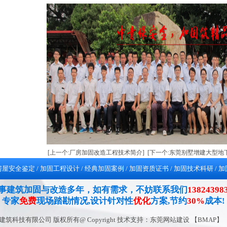
[上一个:厂房加固改造工程技术简介]
[下一个:东莞别墅增建大型地
房屋安全鉴定
/
加固工程设计
/
经典加固案例
/
加固资质证书
/
加固技术科研
/
加
事建筑加固与改造多年，如有需求，不妨联系我们
138243
专家
免费
现场踏勘情况,设计针对性
优化
方案,节约
30%
成本!
筑科技有限公司 版权所有@ Copyright 技术支持：
东莞网站建设
【
BMAP
】