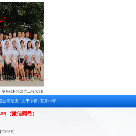
下室基础托换加固工程实例]
固公司动态
/
关于中青
/
联系中青
98355（微信同号）
【
GMAP
】