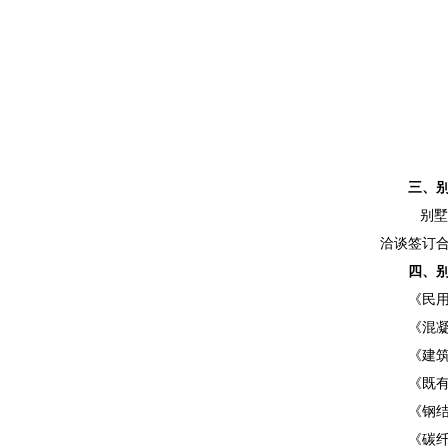
三、
别墅
洽谈签订合
四、
《民
《混
《建
《既
《钢
《碳