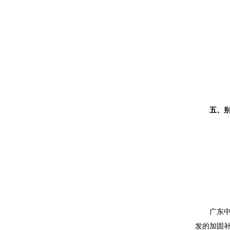
五、
广东
发的加固