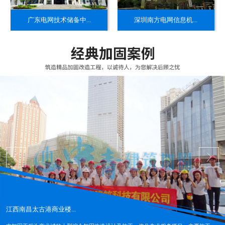
​广东电网技术储备中...
​深圳南方电网信息机...
江西南昌太古港商业楼...