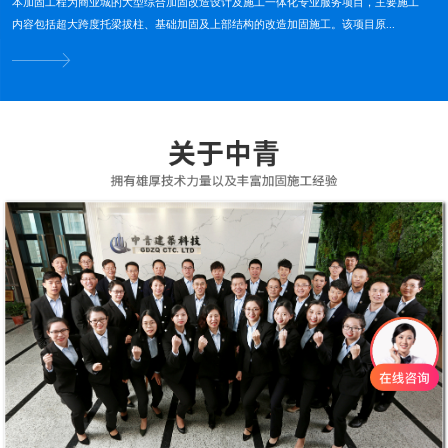
本加固工程为商业城的大型综合加固改造设计及施工一体化专业服务项目，主要施工
内容包括超大跨度托梁拔柱、基础加固及上部结构的改造加固施工。该项目原...