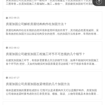
​房屋加固公司抗震加固工作一般程序：抗震性能鉴定→抗震加固设计→抗震加固施
工图审查→抗震加固施工方案编制→施工→验收一、震损建筑加固前可对震损部
位、构件采用如下方法修复：对裂缝视其宽度大小进行修复或灌浆处理；对受压破
坏部分的砌体或混凝土进行替换；对拉断或受压屈服的受压钢筋，用等截面等强度
的新钢筋替换
2022-08-25
房屋加固公司解析房屋结构构件柱加固方法？
​房屋结构构件柱在长期的自然环境和使用环境的作用下，其功能必然逐渐减弱，采
取有效的柱加固方法以保证结构安全的使用，柱的加固方法有多种，常用的有增大
截面法、预应力法、外包钢法、卸除外载法和增加支撑法等。下面房屋加固公司对
各种柱加固方法分别加以阐述。​一、增大截面柱加固法该法又称为外包混凝土加固
法。由于
2022-08-12
房屋加固公司建筑加固工程施工环节不可忽视的几个细节？
​在建筑加固施工环节，有很多需要重点关注的细节方面，如果不能做到对加固施工
各个环节的 把控，又如何知晓实时加固质量是否达标呢？对于很多有着丰富施工
经验的施工单位而言，这些加固单位中的核心技术人员数量占比较多，在实际进行
建筑加固施工时，他们会关注多个环节，力求 加固质量能够 达标。接下来的时
间，房屋加
2022-07-27
房屋加固公司房屋加固改梁增层的几个加固方法
​墙体是建筑物的重要组成部分.它既可以是承重构件又叮以是圈护构件。房屋加固
公司墙体改梁时要考虑到当它承受房顶、楼板、陈设、人物等荷载及本身自重荷
毅.并将这些荷载传递给基础时，它是承重构件.当它担当梢风遮雨、保沮隔热、防
火安 全、防止噪音的作用.并按照功能使用上、审美心理上的要求合理划分建筑内
部寮间时