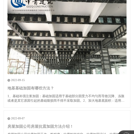
2022-09-15
地基基础加固有哪些方法？
1​、基础补强注浆加固：基础加固适用于基础部分因受力不均匀而导致沉降、冻胀
或者是其它原因引起的基础裂损而不得不采取加固。2、加大地基底面积：适用于
建筑房屋的地基承载力或者基础底面积尺寸不满足设计要求的时候采取此加固方
法。​3、锚杆静压桩：适用于淤泥、淤泥质土、粘性土、粉土或者人工填土的地基
土加固及矫
2022-09-07
房屋加固公司房屋抗震加固方法介绍！