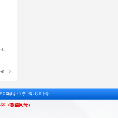
全性、
补强
固公司动态
/
关于中青
/
联系中青
98355（微信同号）