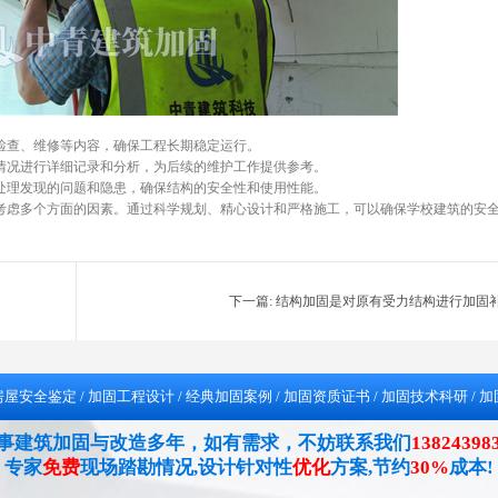
检查、维修等内容，确保工程长期稳定运行。
情况进行详细记录和分析，为后续的维护工作提供参考。
处理发现的问题和隐患，确保结构的安全性和使用性能。
考虑多个方面的因素。通过科学规划、精心设计和严格施工，可以确保学校建筑的安
下一篇:
结构加固是对原有受力结构进行加固
房屋安全鉴定
/
加固工程设计
/
经典加固案例
/
加固资质证书
/
加固技术科研
/
加
事建筑加固与改造多年，如有需求，不妨联系我们
138243
专家
免费
现场踏勘情况,设计针对性
优化
方案,节约
30%
成本!