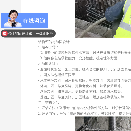
提供加固设计施工一体化服务
结构评估与加固设计
结构评估：
1.
采用专业的结构分析软件和方法，对学校建筑结构进行安
-
评估内容包括承载能力、变形性能、稳定性等方面。
-
加固设计：
2.
遵循结构安全、施工方便、经济合理的原则，设计加固改
-
加固方法包括但不限于：
-
承重构件加固：采用钢板加固、钢筋加固、碳纤维加固等
-
外墙加固：修复裂缝、更换老化材料、加装保温层等。
-
屋顶加固：修复漏水、更换老化材料、加装防水层等。
-
基础加固：修复沉降、加固地基、增加基础承载能力等。
-
二、结构评估
评估方法：采用专业的结构分析软件和方法，对学校建筑
1.
评估内容：评估学校建筑的承载能力、变形性能、稳定性
2.