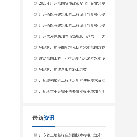
稿）解读
2026年广东加固资质政策变化与企业合规
指南
广东省既有建筑加固工程设计导则核心要
点解读
广东省既有建筑加固工程设计导则核心要
点解读
广东房屋建筑加固市场现状与趋势——为
什么2026年是关键一年
钢结构厂房屋面新增光伏的承重加固方案
建筑加固工程：守护历史与未来的双重使
命
钢结构厂房改造加固施工方案
厂房结构加固工程满足新的使用要求及安
全性
厂房承重不足需不需要做楼板承重加固？
最新
资讯
广东软土地基绿色加固技术标准（送审