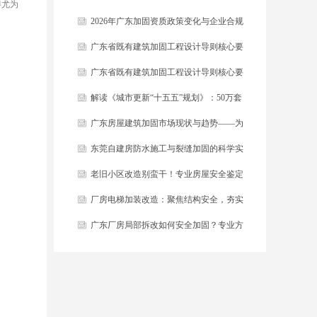
得尤为
稿）解读
2026年广东加固资质政策变化与企业合规
指南
广东省既有建筑加固工程设计导则核心要
点解读
广东省既有建筑加固工程设计导则核心要
点解读
解读《城市更新“十五五”规划》：50万套
危旧房改造背后的加固机遇
广东房屋建筑加固市场现状与趋势——为
什么2026年是关键一年
东莞自建房防水施工与裂缝加固的科学实
践
老旧小区改造别蛮干！专业房屋安全鉴定
筑牢安全底线
​厂房电梯加装改造：聚焦结构安全，夯实
工业垂直交通根基
​广东厂房局部拆改如何安全加固？专业方
案保障生产不停摆！