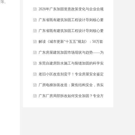
准等。
稿）解读
2026年广东加固资质政策变化与企业合规
指南
广东省既有建筑加固工程设计导则核心要
点解读
广东省既有建筑加固工程设计导则核心要
点解读
解读《城市更新“十五五”规划》：50万套
危旧房改造背后的加固机遇
广东房屋建筑加固市场现状与趋势——为
什么2026年是关键一年
东莞自建房防水施工与裂缝加固的科学实
践
老旧小区改造别蛮干！专业房屋安全鉴定
筑牢安全底线
​厂房电梯加装改造：聚焦结构安全，夯实
工业垂直交通根基
​广东厂房局部拆改如何安全加固？专业方
案保障生产不停摆！