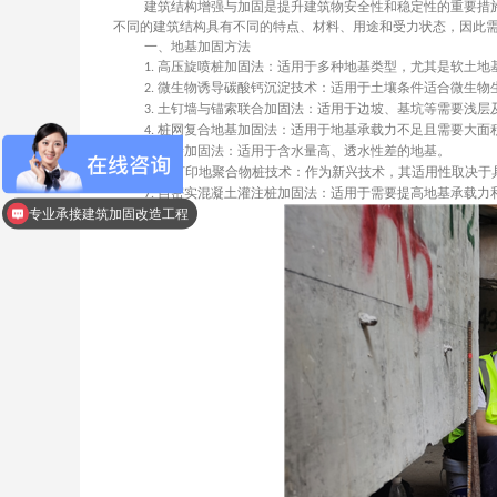
​建筑结构增强与加固是提升建筑物安全性和稳定性的重要
不同的建筑结构具有不同的特点、材料、用途和受力状态，因此
一、地基加固方法
高压旋喷桩加固法：适用于多种地基类型，尤其是软土地
1.
微生物诱导碳酸钙沉淀技术：适用于土壤条件适合微生物
2.
土钉墙与锚索联合加固法：适用于边坡、基坑等需要浅层
3.
桩网复合地基加固法：适用于地基承载力不足且需要大面
4.
电渗加固法：适用于含水量高、透水性差的地基。
5.
打印地聚合物桩技术：作为新兴技术，其适用性取决于
6. 3D
自密实混凝土灌注桩加固法：适用于需要提高地基承载力
7.
专业承接建筑加固改造工程