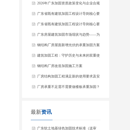
稿）解读
2026年广东加固资质政策变化与企业合规
指南
广东省既有建筑加固工程设计导则核心要
点解读
广东省既有建筑加固工程设计导则核心要
点解读
广东房屋建筑加固市场现状与趋势——为
什么2026年是关键一年
钢结构厂房屋面新增光伏的承重加固方案
建筑加固工程：守护历史与未来的双重使
命
钢结构厂房改造加固施工方案
厂房结构加固工程满足新的使用要求及安
全性
厂房承重不足需不需要做楼板承重加固？
最新
资讯
广东软土地基绿色加固技术标准（送审