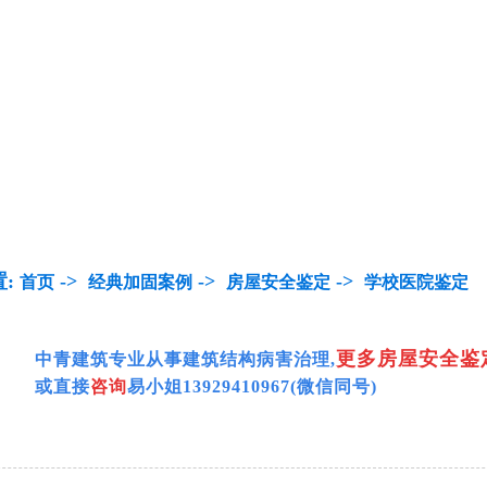
置:
->
->
->
首页
经典加固案例
房屋安全鉴定
学校医院鉴定
更多房屋安全鉴
中青建筑专业从事
建筑结构病害治理,
或直接
咨询
易小姐
13929410967
(微信同号)