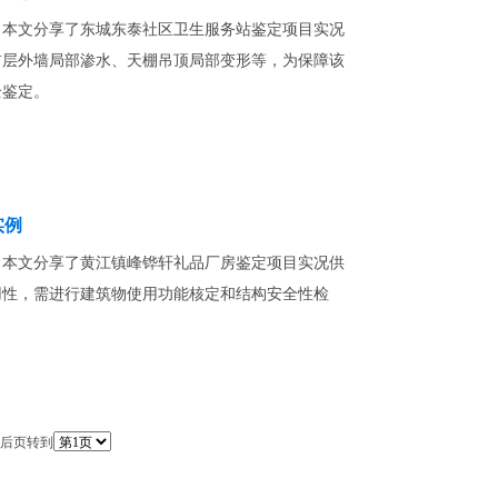
，本文分享了东城东泰社区卫生服务站鉴定项目实况
首层外墙局部渗水、天棚吊顶局部变形等，为保障该
全鉴定。
实例
，本文分享了黄江镇峰铧轩礼品厂房鉴定项目实况供
用性，需进行建筑物使用功能核定和结构安全性检
后页
转到
固公司动态
/
关于中青
/
联系中青