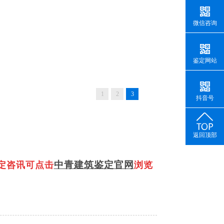
微信咨询
鉴定网站
1
2
3
抖音号
返回顶部
中青建筑鉴定官网
定咨讯可点击
浏览